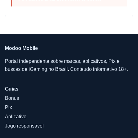
Modoo Mobile
Portal independente sobre marcas, aplicativos, Pix e
buscas de iGaming no Brasil. Conteudo informativo 18+.
Guias
Bonus
Pix
Aplicativo
Jogo responsavel