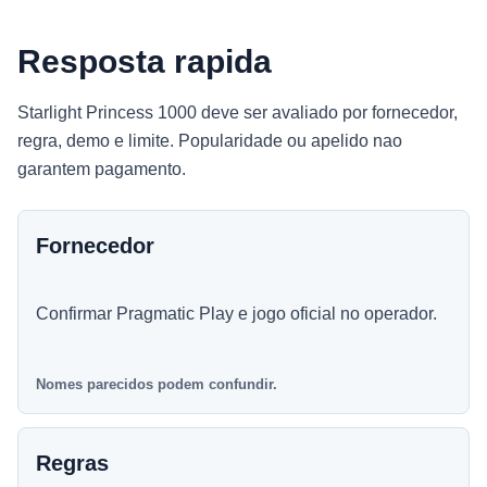
Resposta rapida
Starlight Princess 1000 deve ser avaliado por fornecedor,
regra, demo e limite. Popularidade ou apelido nao
garantem pagamento.
Fornecedor
Confirmar Pragmatic Play e jogo oficial no operador.
Nomes parecidos podem confundir.
Regras