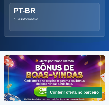
PT-BR
guia informativo
Conferir oferta no parceiro