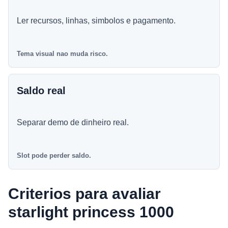
Ler recursos, linhas, simbolos e pagamento.
Tema visual nao muda risco.
Saldo real
Separar demo de dinheiro real.
Slot pode perder saldo.
Criterios para avaliar
starlight princess 1000