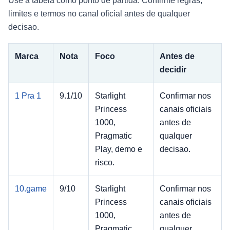
Use a tabela como ponto de partida. Confirme regras,
limites e termos no canal oficial antes de qualquer
decisao.
Marca
Nota
Foco
Antes de
decidir
1 Pra 1
9.1/10
Starlight
Confirmar nos
Princess
canais oficiais
1000,
antes de
Pragmatic
qualquer
Play, demo e
decisao.
risco.
10.game
9/10
Starlight
Confirmar nos
Princess
canais oficiais
1000,
antes de
Pragmatic
qualquer