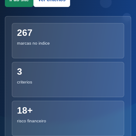
267
marcas no indice
3
criterios
18+
risco financeiro