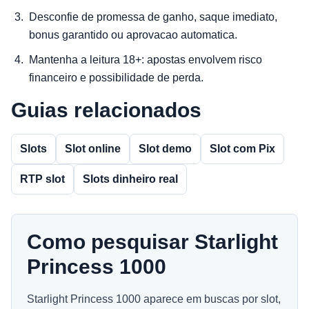
Desconfie de promessa de ganho, saque imediato,
bonus garantido ou aprovacao automatica.
Mantenha a leitura 18+: apostas envolvem risco
financeiro e possibilidade de perda.
Guias relacionados
Slots
Slot online
Slot demo
Slot com Pix
RTP slot
Slots dinheiro real
Como pesquisar Starlight
Princess 1000
Starlight Princess 1000 aparece em buscas por slot,