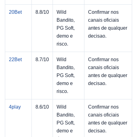
20Bet
8.8/10
Wild
Confirmar nos
Bandito,
canais oficiais
PG Soft,
antes de qualquer
demo e
decisao.
risco.
22Bet
8.7/10
Wild
Confirmar nos
Bandito,
canais oficiais
PG Soft,
antes de qualquer
demo e
decisao.
risco.
4play
8.6/10
Wild
Confirmar nos
Bandito,
canais oficiais
PG Soft,
antes de qualquer
demo e
decisao.