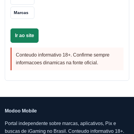
Marcas
Ir ao site
Conteudo informativo 18+. Confirme sempre
informacoes dinamicas na fonte oficial.
Modoo Mobile
Portal independente sobre marcas, aplicativos, Pix e
buscas de iGaming no Brasil. Conteudo informativo 18+.