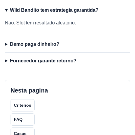
Wild Bandito tem estrategia garantida?
Nao. Slot tem resultado aleatorio.
Demo paga dinheiro?
Fornecedor garante retorno?
Nesta pagina
Criterios
FAQ
Casas