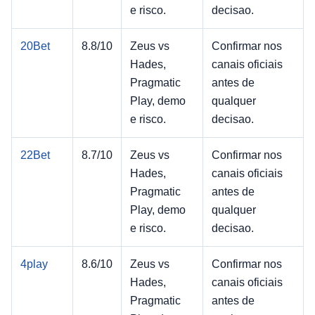
e risco.
decisao.
20Bet
8.8/10
Zeus vs
Confirmar nos
Hades,
canais oficiais
Pragmatic
antes de
Play, demo
qualquer
e risco.
decisao.
22Bet
8.7/10
Zeus vs
Confirmar nos
Hades,
canais oficiais
Pragmatic
antes de
Play, demo
qualquer
e risco.
decisao.
4play
8.6/10
Zeus vs
Confirmar nos
Hades,
canais oficiais
Pragmatic
antes de