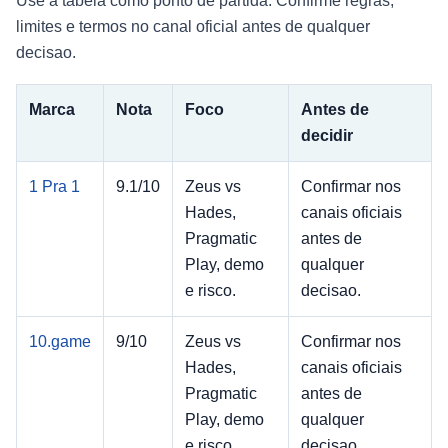
Use a tabela como ponto de partida. Confirme regras,
limites e termos no canal oficial antes de qualquer
decisao.
Marca
Nota
Foco
Antes de
decidir
1 Pra 1
9.1/10
Zeus vs
Confirmar nos
Hades,
canais oficiais
Pragmatic
antes de
Play, demo
qualquer
e risco.
decisao.
10.game
9/10
Zeus vs
Confirmar nos
Hades,
canais oficiais
Pragmatic
antes de
Play, demo
qualquer
e risco.
decisao.