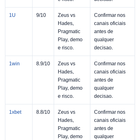
1U
9/10
Zeus vs
Confirmar nos
Hades,
canais oficiais
Pragmatic
antes de
Play, demo
qualquer
e risco.
decisao.
1win
8.9/10
Zeus vs
Confirmar nos
Hades,
canais oficiais
Pragmatic
antes de
Play, demo
qualquer
e risco.
decisao.
1xbet
8.8/10
Zeus vs
Confirmar nos
Hades,
canais oficiais
Pragmatic
antes de
Play, demo
qualquer