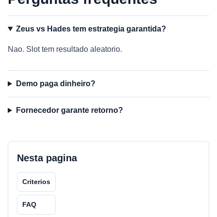
Zeus vs Hades tem estrategia garantida?
Nao. Slot tem resultado aleatorio.
Demo paga dinheiro?
Fornecedor garante retorno?
Nesta pagina
Criterios
FAQ