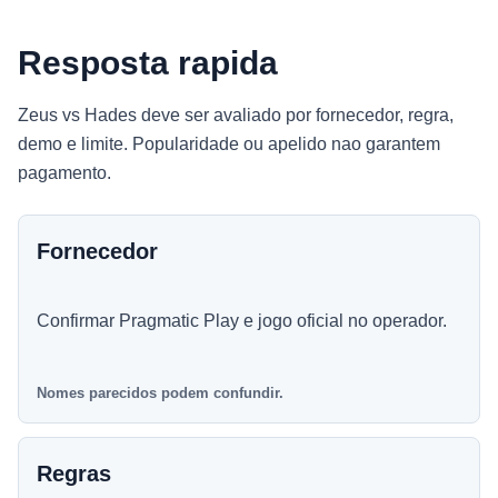
Resposta rapida
Zeus vs Hades deve ser avaliado por fornecedor, regra,
demo e limite. Popularidade ou apelido nao garantem
pagamento.
Fornecedor
Confirmar Pragmatic Play e jogo oficial no operador.
Nomes parecidos podem confundir.
Regras